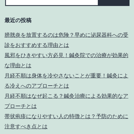
に
は
最近の投稿
特
化
膀胱炎を放置するのは危険？早めに泌尿器科への受
し
診をおすすめする理由とは
た
風邪をひきやすい方必見！鍼灸院での治療が効果的
ホ
な理由とは
ー
月経不順は身体を冷やさないことが重要！鍼灸によ
ム
る冷えへのアプローチとは
ペ
月経不順はなぜ起こる？鍼灸治療による効果的なア
ー
プローチとは
ジ
帯状疱疹になりやすい人の特徴とは？予防のために
を
注意すべき点とは