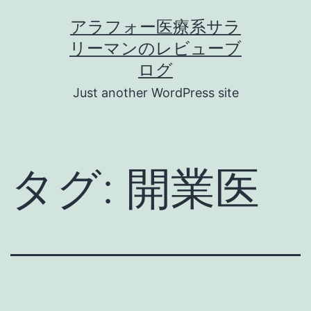
コ
アラフォー医療系サラ
ン
リーマンのレビューブ
テ
ログ
ン
Just another WordPress site
ツ
へ
ス
タグ:
開業医
キ
ッ
プ