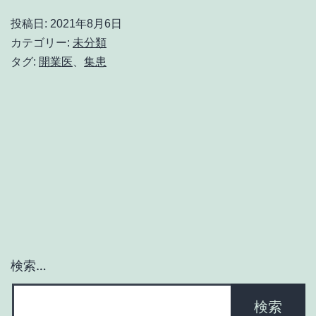
か
投稿日:
2021年8月6日
ら
カテゴリー:
未分類
開
タグ:
開業医
、
集患
業
す
る
人
必
見！
集
患
検索…
す
る