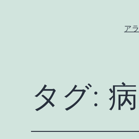
コ
ン
テ
ア
ン
ツ
へ
ス
キ
タグ:
病
ッ
プ