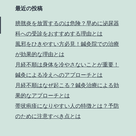
最近の投稿
膀胱炎を放置するのは危険？早めに泌尿器
科への受診をおすすめする理由とは
風邪をひきやすい方必見！鍼灸院での治療
が効果的な理由とは
月経不順は身体を冷やさないことが重要！
鍼灸による冷えへのアプローチとは
月経不順はなぜ起こる？鍼灸治療による効
果的なアプローチとは
帯状疱疹になりやすい人の特徴とは？予防
のために注意すべき点とは