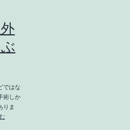
以外
選ぶ
どではな
手術しか
ありま
大
む
腸