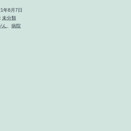
21年8月7日
:
未分類
がん
、
病院