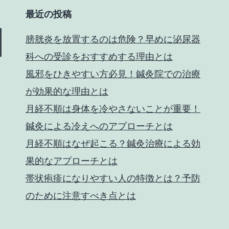
最近の投稿
膀胱炎を放置するのは危険？早めに泌尿器
科への受診をおすすめする理由とは
風邪をひきやすい方必見！鍼灸院での治療
が効果的な理由とは
月経不順は身体を冷やさないことが重要！
鍼灸による冷えへのアプローチとは
月経不順はなぜ起こる？鍼灸治療による効
果的なアプローチとは
帯状疱疹になりやすい人の特徴とは？予防
のために注意すべき点とは