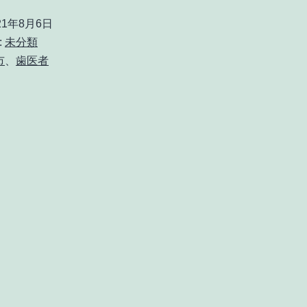
21年8月6日
:
未分類
市
、
歯医者