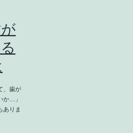
歯が
する
は
て、歯が
いか…」
もありま
風
邪