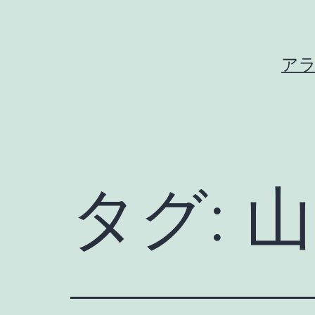
コ
ン
テ
ア
ン
ツ
へ
ス
キ
タグ:
山
ッ
プ