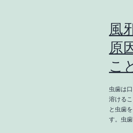
風
原
こ
虫歯は口
溶けるこ
と虫歯を
す。虫