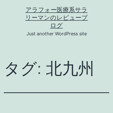
コ
アラフォー医療系サラ
ン
リーマンのレビューブ
テ
ログ
ン
Just another WordPress site
ツ
へ
ス
タグ:
北九州
キ
ッ
プ