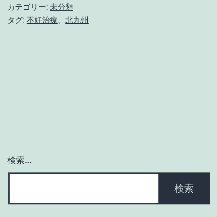
ス
カテゴリー:
未分類
は
タグ:
不妊治療
、
北九州
不
妊
治
療
の
大
敵！
ス
検索…
ト
レ
ス