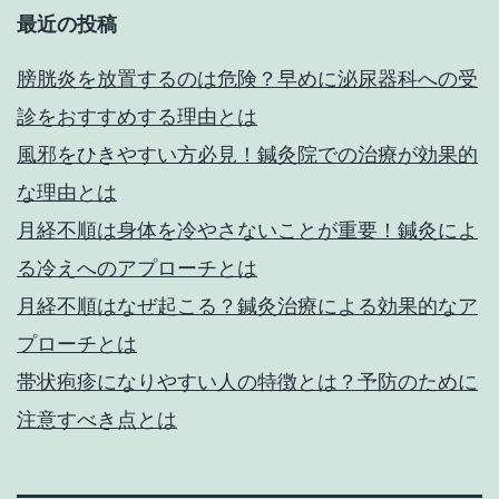
と
最近の投稿
不
妊
膀胱炎を放置するのは危険？早めに泌尿器科への受
治
診をおすすめする理由とは
療
風邪をひきやすい方必見！鍼灸院での治療が効果的
の
な理由とは
関
月経不順は身体を冷やさないことが重要！鍼灸によ
係
る冷えへのアプローチとは
性
月経不順はなぜ起こる？鍼灸治療による効果的なア
と
プローチとは
は
帯状疱疹になりやすい人の特徴とは？予防のために
注意すべき点とは