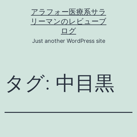
コ
アラフォー医療系サラ
ン
リーマンのレビューブ
テ
ログ
ン
Just another WordPress site
ツ
へ
ス
タグ:
中目黒
キ
ッ
プ