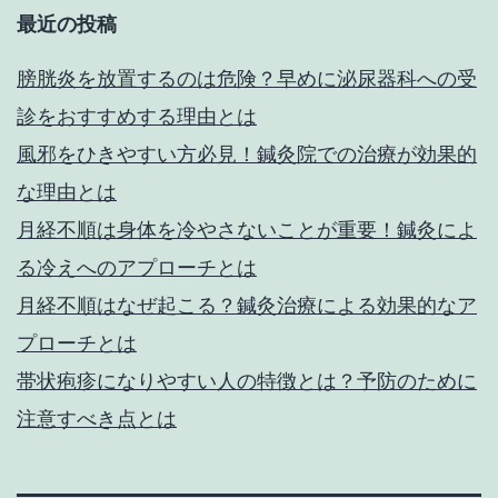
灸
最近の投稿
に
よ
膀胱炎を放置するのは危険？早めに泌尿器科への受
る
診をおすすめする理由とは
効
風邪をひきやすい方必見！鍼灸院での治療が効果的
果
な理由とは
と
月経不順は身体を冷やさないことが重要！鍼灸によ
は
る冷えへのアプローチとは
月経不順はなぜ起こる？鍼灸治療による効果的なア
プローチとは
帯状疱疹になりやすい人の特徴とは？予防のために
注意すべき点とは