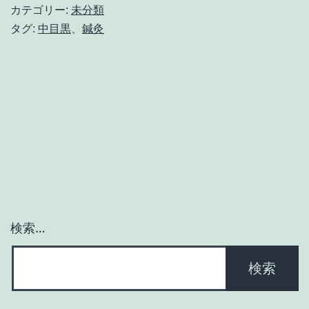
な
カテゴリー:
未分類
腰
タグ:
中目黒
、
鍼灸
痛
に
は
鍼
灸
が
お
す
検索…
す
め？
鍼