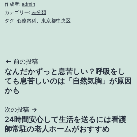
作成者:
admin
カテゴリー:
未分類
タグ:
心療内科
、
東京都中央区
投
前の投稿
なんだかずっと息苦しい？呼吸をし
稿
ても息苦しいのは「自然気胸」が原因
ナ
かも
ビ
次の投稿
ゲ
24時間安心して生活を送るには看護
師常駐の老人ホームがおすすめ
ー