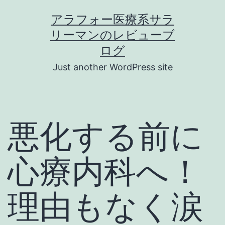
コ
アラフォー医療系サラ
ン
リーマンのレビューブ
テ
ログ
ン
Just another WordPress site
ツ
へ
ス
悪化する前に
キ
ッ
心療内科へ！
プ
理由もなく涙