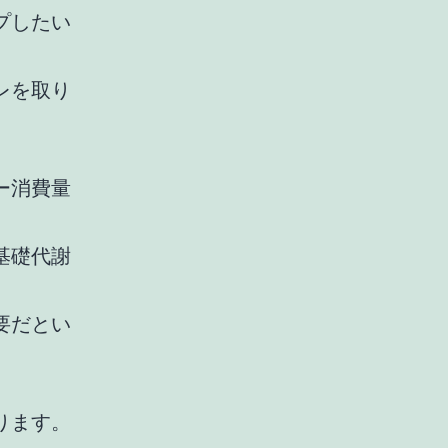
プしたい
レを取り
ー消費量
基礎代謝
要だとい
ります。