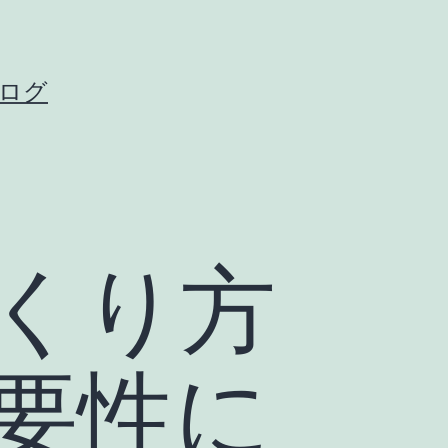
ログ
くり方
要性に