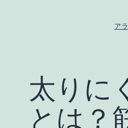
コ
ン
テ
ア
ン
ツ
へ
ス
キ
太りに
ッ
プ
とは？