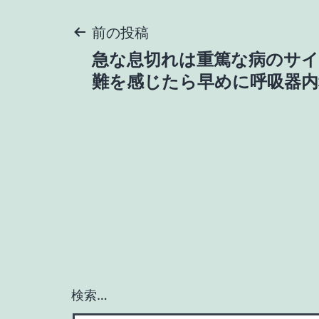
投
前の投稿
急な息切れは重篤な病のサイ
稿
難を感じたら早めに呼吸器内
ナ
ビ
ゲ
ー
シ
検索…