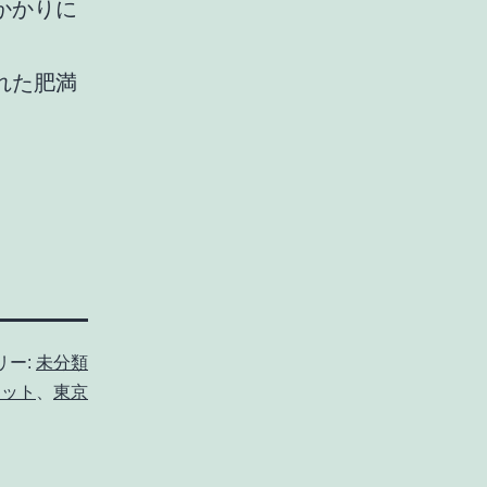
かかりに
れた肥満
リー:
未分類
エット
、
東京